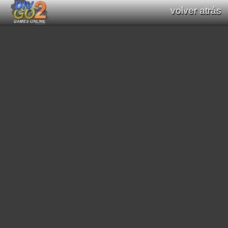
volver atrás
Documentación: Listado de funciones
de Div GO : Div Games Online v2.16.0
todas las funciones (Div / Div 2 / Div GO)
funciones originales (Div / Div 2)
funciones nuevas (Div GO)
filtrar funciones:
[
matemáticas
]
[
primitivas gráficas
]
[
cadena de caracteres
]
[
imprimir textos
]
[
scroll
]
[
mode7
]
[
scene3D
]
[
efectos gráficos
]
[
sonido
]
[
video
]
[
geométricas
]
[
búsqueda de caminos
]
[
color
]
[
región
]
[
interacción general programa
]
[
fecha/hora
]
[
guardado de datos
]
[
conversión de cadenas
]
[
carga de recursos
]
[
módulo de música
]
[
manipular arrays
]
[
interacción entre procesos
]
[
websocket
]
buscar funciones: