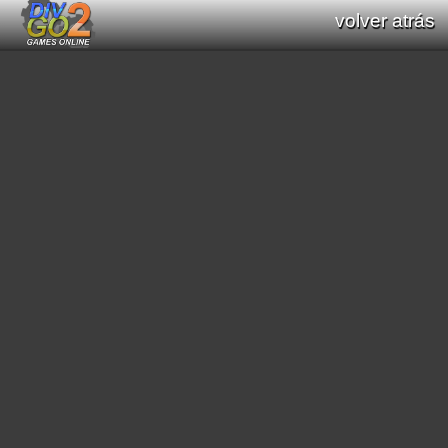
volver atrás
Documentación: Listado de funciones
de Div GO : Div Games Online v2.16.0
todas las funciones (Div / Div 2 / Div GO)
funciones originales (Div / Div 2)
funciones nuevas (Div GO)
filtrar funciones:
[
matemáticas
]
[
primitivas gráficas
]
[
cadena de caracteres
]
[
imprimir textos
]
[
scroll
]
[
mode7
]
[
scene3D
]
[
efectos gráficos
]
[
sonido
]
[
video
]
[
geométricas
]
[
búsqueda de caminos
]
[
color
]
[
región
]
[
interacción general programa
]
[
fecha/hora
]
[
guardado de datos
]
[
conversión de cadenas
]
[
carga de recursos
]
[
módulo de música
]
[
manipular arrays
]
[
interacción entre procesos
]
[
websocket
]
buscar funciones: