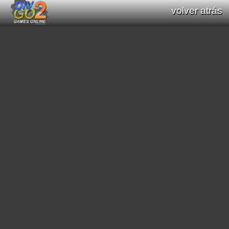
volver atrás
Documentación: Listado de funciones
de Div GO : Div Games Online v2.16.0
todas las funciones (Div / Div 2 / Div GO)
funciones originales (Div / Div 2)
funciones nuevas (Div GO)
filtrar funciones:
[
matemáticas
]
[
primitivas gráficas
]
[
cadena de caracteres
]
[
imprimir textos
]
[
scroll
]
[
mode7
]
[
scene3D
]
[
efectos gráficos
]
[
sonido
]
[
video
]
[
geométricas
]
[
búsqueda de caminos
]
[
color
]
[
región
]
[
interacción general programa
]
[
fecha/hora
]
[
guardado de datos
]
[
conversión de cadenas
]
[
carga de recursos
]
[
módulo de música
]
[
manipular arrays
]
[
interacción entre procesos
]
[
websocket
]
buscar funciones: