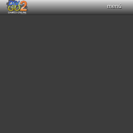
menú
Haz clic para obtener el control del teclado
+
Compilar Código
Compilando...