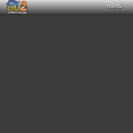
menú
Haz clic para obtener el control del teclado
+
Compilar Código
Compilando...