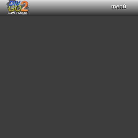
menú
Haz clic para obtener el control del teclado
+
Compilar Código
Compilando...