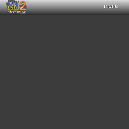
menú
Haz clic para obtener el control del teclado
+
Compilar Código
Compilando...