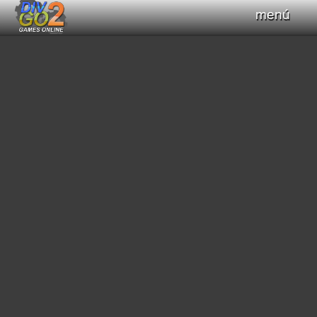
menú
Haz clic para obtener el control del teclado
+
Compilar Código
Compilando...