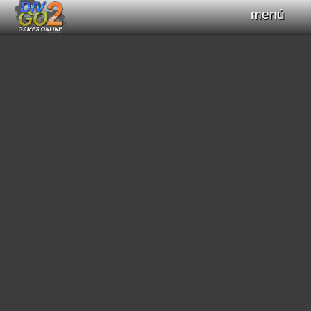
menú
Haz clic para obtener el control del teclado
+
Compilar Código
Compilando...