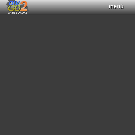
menú
Haz clic para obtener el control del teclado
+
Compilar Código
Compilando...