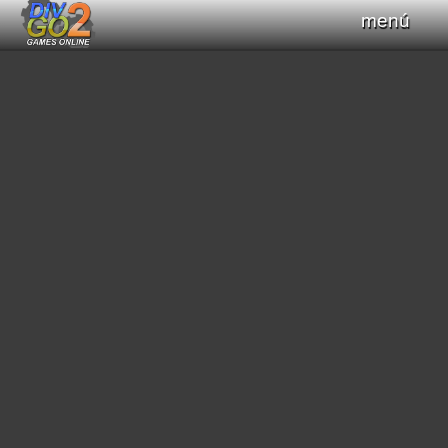
menú
Haz clic para obtener el control del teclado
+
Compilar Código
Compilando...