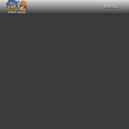
menú
Haz clic para obtener el control del teclado
+
Compilar Código
Compilando...