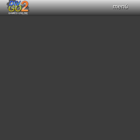
menú
Haz clic para obtener el control del teclado
+
Compilar Código
Compilando...