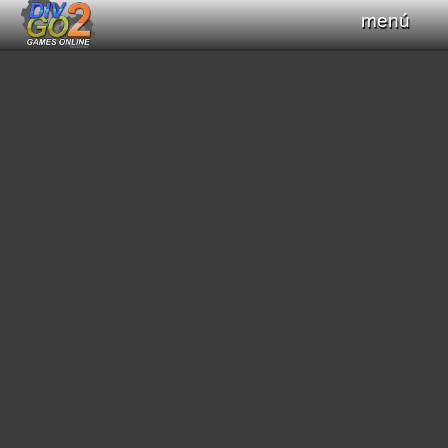
menú
Haz clic para obtener el control del teclado
+
Compilar Código
Compilando...