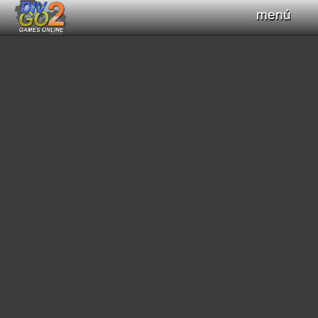
menú
Haz clic para obtener el control del teclado
+
Compilar Código
Compilando...