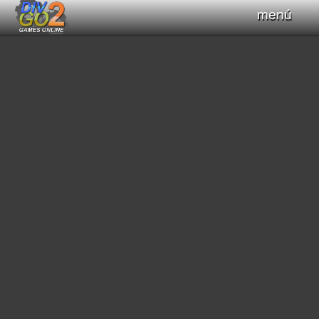
menú
Haz clic para obtener el control del teclado
+
Compilar Código
Compilando...