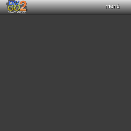
menú
Haz clic para obtener el control del teclado
+
Compilar Código
Compilando...